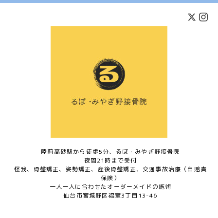
陸前高砂駅から徒歩5分、るぽ・みやぎ野接骨院
夜間21時まで受付
怪我、骨盤矯正、姿勢矯正、産後骨盤矯正、交通事故治療（自賠責
保険）
一人一人に合わせたオーダーメイドの施術
仙台市宮城野区福室3丁目13-46