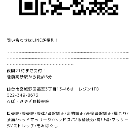
問い合わせはLINEが便利！
~~~~~~~~~~~~~~~~~~~~~~~~~~~~~~~~~~~~~~~~
~~~~~~~~~~~~~~~~~~~~~~~~~~~~~~~~~~~~~~~~
~~~~~~~~~~~~~~~~~~~~~~
夜間
21
時まで受付！
陸前高砂駅から徒歩
5
分
仙台市宮城野区福室
3
丁目
13-46
オーレゾン
1FB
022-349-8673
るぽ・みやぎ野接骨院
接骨院/整骨院/整体
/
骨盤矯正
/
姿勢矯正
/
産後骨盤矯正
/
肩こり
/
腰痛
/
ヘッドマッサージ
/
ヘッドスパ
/
眼精疲労
/
肩甲骨
/
マッサー
ジ
/
ストレッチ
/
もみほぐし