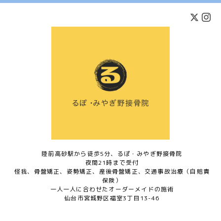
陸前高砂駅から徒歩5分、るぽ・みやぎ野接骨院
夜間21時まで受付
怪我、骨盤矯正、姿勢矯正、産後骨盤矯正、交通事故治療（自賠責
保険）
一人一人に合わせたオーダーメイドの施術
仙台市宮城野区福室3丁目13-46