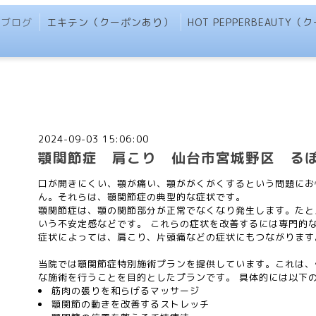
ブログ
エキテン（クーポンあり）
HOT PEPPERBEAUTY
2024-09-03 15:06:00
顎関節症 肩こり 仙台市宮城野区 る
口が開きにくい、顎が痛い、顎ががくがくするという問題にお
ん。それらは、顎関節症の典型的な症状です。
顎関節症は、顎の関節部分が正常でなくなり発生します。たと
いう不安定感などです。 これらの症状を改善するには専門的
症状によっては、肩こり、片頭痛などの症状にもつながります
当院では顎関節症特別施術プランを提供しています。これは、
な施術を行うことを目的としたプランです。 具体的には以下
筋肉の張りを和らげるマッサージ
顎関節の動きを改善するストレッチ