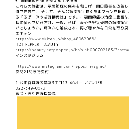
顎関節の位置を整える手技療法
これらの施術は、顎関節症の痛みを和らげ、開口障害を改善し
待できます。 そして、そんな顎関節症特別施術プランを提供
る「るぽ・みやぎ野接骨院」です。、顎関節症の治療に豊富な
状に悩んでいる方は、一度、るぽ・みやぎ野接骨院の顎関節症
がでしょうか。痛みから解放され、再び穏やかな日常を取り戻
エキテン
https://www.ekiten.jp/shop_48062066/
HOT PEPPER
BEAUTY
https://beauty.hotpepper.jp/kr/slnH000702183/?cstt
インスタグラム
https://www.instagram.com/repos.miyagino/
夜間
21
時まで受付！
仙台市宮城野区福室
3
丁目
13-46
オーレゾン
1FB
022-349-8673
るぽ・みやぎ野接骨院