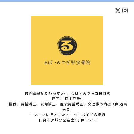
陸前高砂駅から徒歩5分、るぽ・みやぎ野接骨院
夜間21時まで受付
怪我、骨盤矯正、姿勢矯正、産後骨盤矯正、交通事故治療（自賠責
保険）
一人一人に合わせたオーダーメイドの施術
仙台市宮城野区福室3丁目13-46