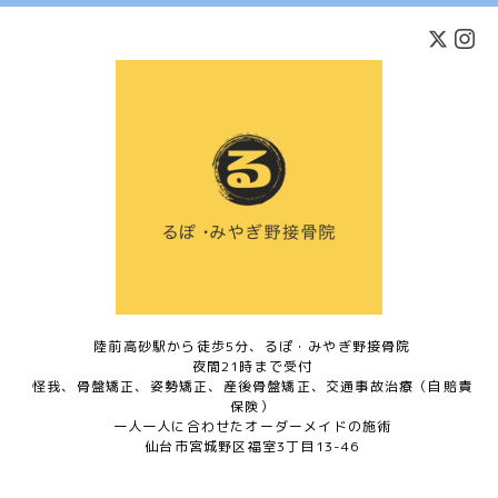
陸前高砂駅から徒歩5分、るぽ・みやぎ野接骨院
夜間21時まで受付
怪我、骨盤矯正、姿勢矯正、産後骨盤矯正、交通事故治療（自賠責
保険）
一人一人に合わせたオーダーメイドの施術
仙台市宮城野区福室3丁目13-46