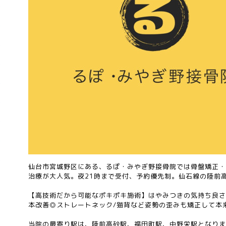
仙台市宮城野区にある、るぽ・みやぎ野接骨院では骨盤矯正・
治療が大人気。夜21時まで受付、予約優先制。仙石線の陸前高
【高技術だから可能なポキポキ施術】はやみつきの気持ち良さ
本改善◎ストレートネック/猫背など姿勢の歪みも矯正して本
当院の最寄り駅は、陸前高砂駅、福田町駅、中野栄駅となりま