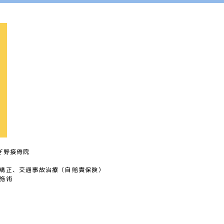
ぎ野接骨院
矯正、交通事故治療（自賠責保険）
施術