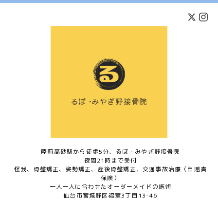
陸前高砂駅から徒歩5分、るぽ・みやぎ野接骨院
夜間21時まで受付
怪我、骨盤矯正、姿勢矯正、産後骨盤矯正、交通事故治療（自賠責
保険）
一人一人に合わせたオーダーメイドの施術
仙台市宮城野区福室3丁目13-46