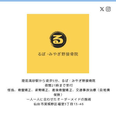
陸前高砂駅から徒歩5分、るぽ・みやぎ野接骨院
夜間21時まで受付
怪我、骨盤矯正、姿勢矯正、産後骨盤矯正、交通事故治療（自賠責
保険）
一人一人に合わせたオーダーメイドの施術
仙台市宮城野区福室3丁目13-46