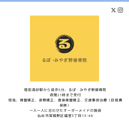
陸前高砂駅から徒歩5分、るぽ・みやぎ野接骨院
夜間21時まで受付
怪我、骨盤矯正、姿勢矯正、産後骨盤矯正、交通事故治療（自賠責
保険）
一人一人に合わせたオーダーメイドの施術
仙台市宮城野区福室3丁目13-46