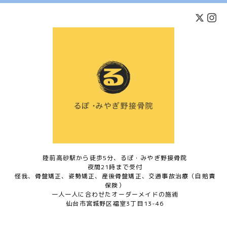
陸前高砂駅から徒歩5分、るぽ・みやぎ野接骨院
夜間21時まで受付
怪我、骨盤矯正、姿勢矯正、産後骨盤矯正、交通事故治療（自賠責
保険）
一人一人に合わせたオーダーメイドの施術
仙台市宮城野区福室3丁目13-46