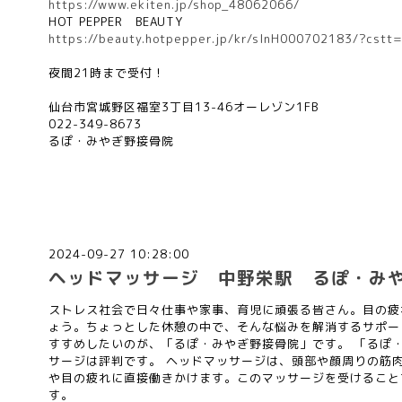
https://www.ekiten.jp/shop_48062066/
HOT PEPPER
BEAUTY
https://beauty.hotpepper.jp/kr/slnH000702183/?cstt
夜間
21
時まで受付！
仙台市宮城野区福室
3
丁目
13-46
オーレゾン
1FB
022-349-8673
るぽ・みやぎ野接骨院
2024-09-27 10:28:00
ヘッドマッサージ 中野栄駅 るぽ・み
ストレス社会で日々仕事や家事、育児に頑張る皆さん。目の疲
ょう。ちょっとした休憩の中で、そんな悩みを解消するサポー
すすめしたいのが、「るぽ・みやぎ野接骨院」です。 「るぽ
サージは評判です。 ヘッドマッサージは、頭部や顔周りの筋
や目の疲れに直接働きかけます。このマッサージを受けること
す。