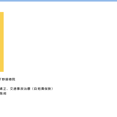
ぎ野接骨院
矯正、交通事故治療（自賠責保険）
施術