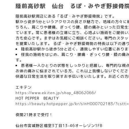
陸前高砂駅 仙台 るぽ・みやぎ野接骨
陸前高砂駅周辺にある「るぽ・みやぎ野接骨院」です。
駅から徒歩5分というアクセスの良さが魅力で、地域の方々に
ちろん、肩こりや腰痛、ぎっくり腰、膝の痛みといった日常生
ています。常に患者様の立場に立ち、心地よい施術をご提供い
方も安心です。まずはお気軽にご相談ください。専門のスタッ
を提案いたします。 るぽ・みやぎ野接骨院の特長は以下の通
陸前高砂駅から徒歩5分と近く、通院しやすい位置にありま
怪我の施術をはじめ、肩こり・腰痛・ぎっくり腰・膝の痛
す。
患者様一人ひとりの状態をしっかりと把握し、専門的な視
お体の痛みに悩まされている方、これ以上我慢しないでくださ
快適な日常生活を取り戻すお手伝いをいたします。お近くの方
エキテン
https://www.ekiten.jp/shop_48062066/
HOT PEPPER
BEAUTY
https://beauty.hotpepper.jp/kr/slnH000702183/?cstt
夜間
21
時まで受付！
仙台市宮城野区福室
3
丁目
13-46
オーレゾン
1FB