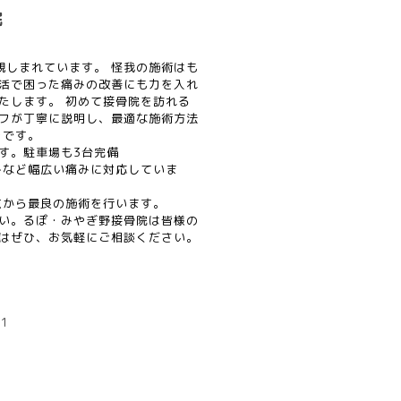
院
親しまれています。 怪我の施術はも
活で困った痛みの改善にも力を入れ
たします。 初めて接骨院を訪れる
フが丁寧に説明し、最適な施術方法
りです。
す。駐車場も3台完備
みなど幅広い痛みに対応していま
点から最良の施術を行います。
い。るぽ・みやぎ野接骨院は皆様の
はぜひ、お気軽にご相談ください。
=1