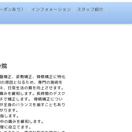
（クーポンあり）
インフォメーション
スタッフ紹介
骨院
盤矯正、姿勢矯正、骨格矯正に特化
調の原因となるため、専門の施術を
え、日常生活の質を向上させます。
痛みを緩和します。長時間のデスク
チで矯正します。 骨格矯正につい
が全身のバランスを崩すこともあり
がります。
目指します。
背中の痛みを緩和します。
管理に役立てます。