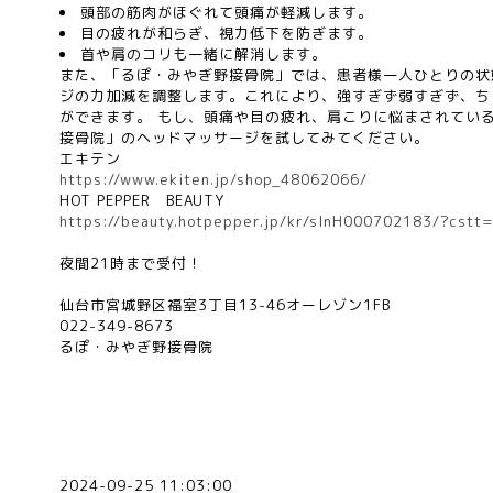
頭部の筋肉がほぐれて頭痛が軽減します。
目の疲れが和らぎ、視力低下を防ぎます。
首や肩のコリも一緒に解消します。
また、「るぽ・みやぎ野接骨院」では、患者様一人ひとりの状
ジの力加減を調整します。これにより、強すぎず弱すぎず、ち
ができます。 もし、頭痛や目の疲れ、肩こりに悩まされてい
接骨院」のヘッドマッサージを試してみてください。
エキテン
https://www.ekiten.jp/shop_48062066/
HOT PEPPER
BEAUTY
https://beauty.hotpepper.jp/kr/slnH000702183/?cstt
夜間
21
時まで受付！
仙台市宮城野区福室
3
丁目
13-46
オーレゾン
1FB
022-349-8673
るぽ・みやぎ野接骨院
2024-09-25 11:03:00