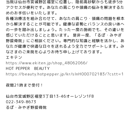
当院は仙台市宮城野区福室に位置し、陸前高砂駅からも徒歩5分
アクセスが便利です。あなたの肩こりや頭痛の悩みを解決するた
めのお手伝いをいたします。
各種治療法を組み合わせて、あなたの肩こり・頭痛の問題を根本
から解決することが可能です。健康な姿勢とバランスの良い体へ
の一歩を踏み出しましょう。たった一度の施術でも、その違いを
感じていただけることと思います。 是非一度、「るぽ・みやぎ
野接骨院」にご相談ください。専門的な知識と経験を活かし、あ
なたが健康で快適な日々を送れるよう全力でサポートします。み
なさまのご来院を心よりお待ち申し上げております。
エキテン
https://www.ekiten.jp/shop_48062066/
HOT PEPPER
BEAUTY
https://beauty.hotpepper.jp/kr/slnH000702183/?cstt=1
夜間
21
時まで受付！
仙台市宮城野区福室
3
丁目
13-46
オーレゾン
1FB
022-349-8673
るぽ・みやぎ野接骨院