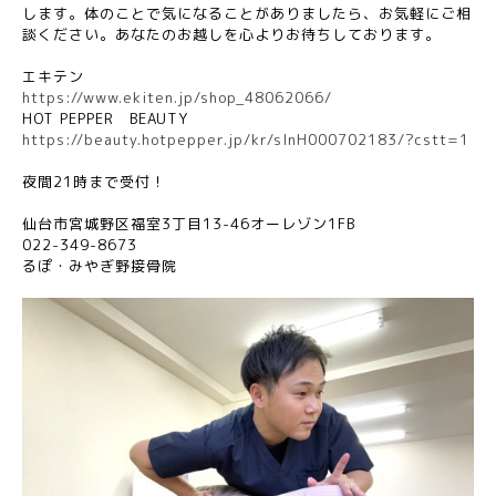
します。体のことで気になることがありましたら、お気軽にご相
談ください。あなたのお越しを心よりお待ちしております。
エキテン
https://www.ekiten.jp/shop_48062066/
HOT PEPPER
BEAUTY
https://beauty.hotpepper.jp/kr/slnH000702183/?cstt=1
夜間
21
時まで受付！
仙台市宮城野区福室
3
丁目
13-46
オーレゾン
1FB
022-349-8673
るぽ・みやぎ野接骨院