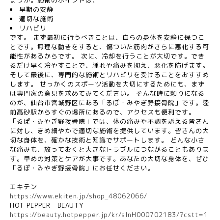
ょうか。施術のポイントは、
早期の安静
適切な施術
リハビリ
です。 まず最初に行うべきことは、自らの身体を安静に保つこ
とです。無理な動きをすると、傷ついた筋肉がさらに悪化する可
能性があるからです。 次に、冷却を行うことが大切です。でき
るだけ早く冷やすことで、腫れや痛みを抑え、悪化を防げます。
そして最後に、専門的な施術とリハビリを受けることをおすすめ
します。 せっかくのスポーツ活動を大切にするためにも、まず
は専門家の意見を求めてみてください。 そんな時に頼りになる
のが、仙台市宮城野区にある「るぽ・みやぎ野接骨院」です。陸
前高砂駅からすぐの場所にあるので、アクセスも便利です。
「るぽ・みやぎ野接骨院」では、体の痛みや不調を訴える皆さん
に対し、きめ細やかで適切な施術を提供しています。皆さんの大
切な身体を、確かな技術と知識でサポートします。 どんな小さ
な痛みも、放っておくと大きなトラブルにつながることもありま
す。早めの対策とケアが大事です。あなたの大切な身体を、ぜひ
「るぽ・みやぎ野接骨院」にお任せください。
エキテン
https://www.ekiten.jp/shop_48062066/
HOT PEPPER
BEAUTY
https://beauty.hotpepper.jp/kr/slnH000702183/?cstt=1