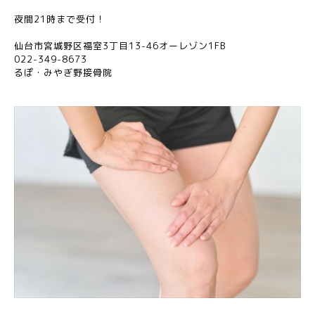
夜間
21
時まで受付！
仙台市宮城野区福室
3
丁目
13-46
オーレゾン
1FB
022-349-8673
るぽ・みやぎ野接骨院