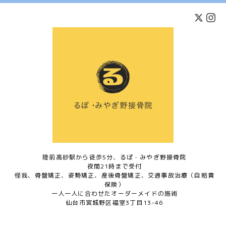
陸前高砂駅から徒歩5分、るぽ・みやぎ野接骨院
夜間21時まで受付
怪我、骨盤矯正、姿勢矯正、産後骨盤矯正、交通事故治療（自賠責
保険）
一人一人に合わせたオーダーメイドの施術
仙台市宮城野区福室3丁目13-46