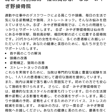
ぎ野接骨院
通勤や仕事中のデスクワークによる肩こりや頭痛、毎日の生活で
気になる姿勢矯正や猫背、ストレートネック。そんなお悩みを抱
えていませんか。るぽ・みやぎ野接骨院では、これらの問題をし
っかりとサポートいたします。 るぽ・みやぎ野接骨院は仙台市
にある中野栄駅、陸前高砂駅、福田町駅の近くに位置する接骨院
です。20代から40代の女性を中心に、多くの患者様にお越しい
ただいています。あなたの健康と美容のために、私たちが全力で
サポートいたします。
首や肩のこりの解消
頭痛の改善
姿勢矯正、猫背の改善
ストレートネックの改善
これらを実現するために、当院は専門的な知識と豊富な経験を活
かし、1人1人の患者様に対して適切な施術を提供しています。
また、院内は清潔で落ち着いた雰囲気です。初めての方でも安心
して施術を受けられます。 さらに、るぽ・みやぎ野接骨院で
は、健康的な生活スタイルの提案も行っています。日々の生活習
慣や姿勢による影響を考慮し、その改善をサポートします。肩こ
りや頭痛の予防、姿勢をよくするためのアドバイス、ストレスの
軽減を目指します。 お悩みの方は、ぜひ一度るぽ・みやぎ野接
骨院へお越しください。あなたの健康と美のために、最善を尽く