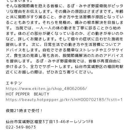
てしまいます。
そんな股関節痛を抱える皆様に、るぽ・みやぎ野接骨院がピッタ
リな理由をお伝えします。その痛みの原因はさまざまです。年齢
と共に関節がすり減ること、歩き方や生活習慣が原因となってい
ることもあります。それらを見極め、痛みの根本解決を目指しま
す。 当院では、一人一人の体の動きを丁寧に診ることから始め
ます。体のどの部分が硬くなっているのか、どの動きが辛いのか
など、詳しくお聞きします。そして個々の症状に合わせた施術を
提供します。 次に、日常生活での動き方や生活習慣についてア
ドバイスをします。自宅でできる簡単なストレッチやエクササイ
ズ、食生活の見直し等も含め、股関節痛解消のためのアドバイス
を提供します。 るぽ・みやぎ野接骨院では、皆様が再度自由に
歩けるよう、全力でサポートします。仙台市宮城野区の福田町駅
近くにお越しの際は、ぜひお立ち寄りください。
エキテン
https://www.ekiten.jp/shop_48062066/
HOT PEPPER
BEAUTY
https://beauty.hotpepper.jp/kr/slnH000702183/?cstt=1
夜間
21
時まで受付！
仙台市宮城野区福室
3
丁目
13-46
オーレゾン
1FB
022-349-8673