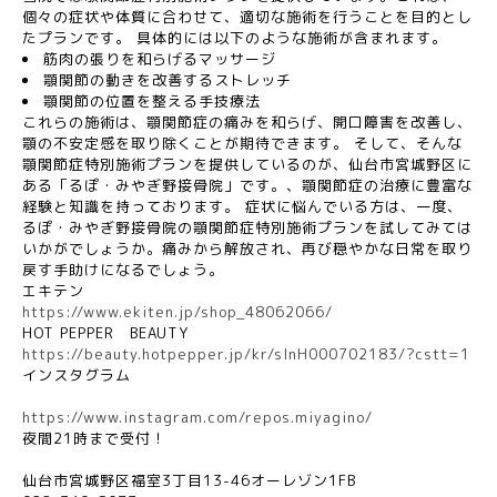
個々の症状や体質に合わせて、適切な施術を行うことを目的とし
たプランです。 具体的には以下のような施術が含まれます。
筋肉の張りを和らげるマッサージ
顎関節の動きを改善するストレッチ
顎関節の位置を整える手技療法
これらの施術は、顎関節症の痛みを和らげ、開口障害を改善し、
顎の不安定感を取り除くことが期待できます。 そして、そんな
顎関節症特別施術プランを提供しているのが、仙台市宮城野区に
ある「るぽ・みやぎ野接骨院」です。、顎関節症の治療に豊富な
経験と知識を持っております。 症状に悩んでいる方は、一度、
るぽ・みやぎ野接骨院の顎関節症特別施術プランを試してみては
いかがでしょうか。痛みから解放され、再び穏やかな日常を取り
戻す手助けになるでしょう。
エキテン
https://www.ekiten.jp/shop_48062066/
HOT PEPPER
BEAUTY
https://beauty.hotpepper.jp/kr/slnH000702183/?cstt=1
インスタグラム
https://www.instagram.com/repos.miyagino/
夜間
21
時まで受付！
仙台市宮城野区福室
3
丁目
13-46
オーレゾン
1FB