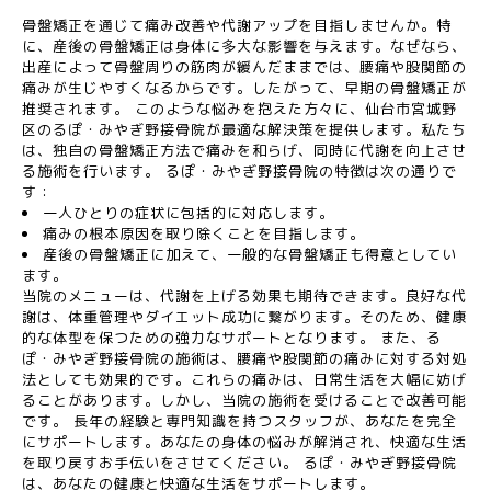
骨盤矯正を通じて痛み改善や代謝アップを目指しませんか。特
に、産後の骨盤矯正は身体に多大な影響を与えます。なぜなら、
出産によって骨盤周りの筋肉が緩んだままでは、腰痛や股関節の
痛みが生じやすくなるからです。したがって、早期の骨盤矯正が
推奨されます。 このような悩みを抱えた方々に、仙台市宮城野
区のるぽ・みやぎ野接骨院が最適な解決策を提供します。私たち
は、独自の骨盤矯正方法で痛みを和らげ、同時に代謝を向上させ
る施術を行います。 るぽ・みやぎ野接骨院の特徴は次の通りで
す：
一人ひとりの症状に包括的に対応します。
痛みの根本原因を取り除くことを目指します。
産後の骨盤矯正に加えて、一般的な骨盤矯正も得意としてい
ます。
当院のメニューは、代謝を上げる効果も期待できます。良好な代
謝は、体重管理やダイエット成功に繋がります。そのため、健康
的な体型を保つための強力なサポートとなります。 また、る
ぽ・みやぎ野接骨院の施術は、腰痛や股関節の痛みに対する対処
法としても効果的です。これらの痛みは、日常生活を大幅に妨げ
ることがあります。しかし、当院の施術を受けることで改善可能
です。 長年の経験と専門知識を持つスタッフが、あなたを完全
にサポートします。あなたの身体の悩みが解消され、快適な生活
を取り戻すお手伝いをさせてください。 るぽ・みやぎ野接骨院
は、あなたの健康と快適な生活をサポートします。