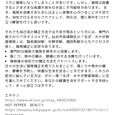
うちに猫背になってしまうことが多いです。しかし、猫背は放置
するとさまざまな体調不良を引き起こす可能性があります。 ま
ず、猫背を改善するためには正しい姿勢を心がけることが大切で
す。自宅で行えるセルフケアとして、例えば、壁に背中をつけて
立つ練習を行うと良いです。
それでも自己流の矯正方法では不安が残るという方には、専門の
院でのケアがオススメです。仙台市宮城野区の「るぽ・みやぎ野
接骨院」は、陸前高砂駅、中野栄駅、福田町駅からもアクセスが
良く、猫背矯正に定評があります。
専門的な施術で猫背を根本から改善します。
肩こり、背中の痛み、腰痛に対する治療も行っています。
施術後の自宅での矯正方法もアドバイスします。
日々の生活に猫背矯正を取り入れることで、肩こりや背中の痛
み、腰痛を予防し、快適な生活を送ることができます。これらの
症状に悩んでいる方は、ぜひ一度「るぽ・みやぎ野接骨院」に足
を運んでみてください。あなたの健康生活をサポートする手段と
して、きっと役立つはずです。
エキテン
https://www.ekiten.jp/shop_48062066/
HOT PEPPER
BEAUTY
https://beauty.hotpepper.jp/kr/slnH000702183/?cstt=1
Instagram