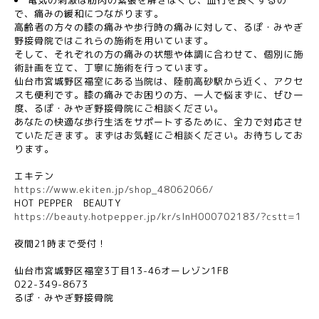
電気の刺激は筋肉の緊張を解きほぐし、血行を良くするの
で、痛みの緩和につながります。
高齢者の方々の膝の痛みや歩行時の痛みに対して、るぽ・みやぎ
野接骨院ではこれらの施術を用いています。
そして、それぞれの方の痛みの状態や体調に合わせて、個別に施
術計画を立て、丁寧に施術を行っています。
仙台市宮城野区福室にある当院は、陸前高砂駅から近く、アクセ
スも便利です。膝の痛みでお困りの方、一人で悩まずに、ぜひ一
度、るぽ・みやぎ野接骨院にご相談ください。
あなたの快適な歩行生活をサポートするために、全力で対応させ
ていただきます。まずはお気軽にご相談ください。お待ちしてお
ります。
エキテン
https://www.ekiten.jp/shop_48062066/
HOT PEPPER
BEAUTY
https://beauty.hotpepper.jp/kr/slnH000702183/?cstt=1
夜間
21
時まで受付！
仙台市宮城野区福室
3
丁目
13-46
オーレゾン
1FB
022-349-8673
るぽ・みやぎ野接骨院