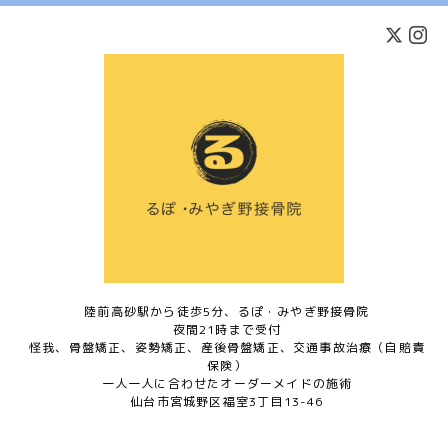
陸前高砂駅から徒歩5分、るぽ・みやぎ野接骨院
夜間21時まで受付
怪我、骨盤矯正、姿勢矯正、産後骨盤矯正、交通事故治療（自賠責
保険）
一人一人に合わせたオーダーメイドの施術
仙台市宮城野区福室3丁目13-46