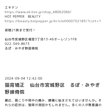
エキテン
https://www.ekiten.jp/shop_48062066/
HOT PEPPER
BEAUTY
https://beauty.hotpepper.jp/kr/slnH000702183/?cstt=1
夜間
21
時まで受付！
仙台市宮城野区福室
3
丁目
13-46
オーレゾン
1FB
022-349-8673
るぽ・みやぎ野接骨院
2024-09-04 12:42:00
猫背矯正 仙台市宮城野区 るぽ・みやぎ
野接骨院
最近、肩こりや背中の痛み、腰痛に悩まされてはいませんか。そ
れらの症状は、猫背が原因かもしれません。多くの人が無意識の