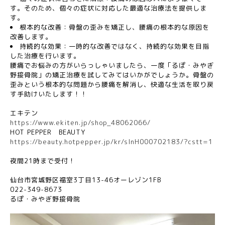
す。そのため、個々の症状に対応した最適な治療法を提供しま
す。
根本的な改善：骨盤の歪みを矯正し、腰痛の根本的な原因を
改善します。
持続的な効果：一時的な改善ではなく、持続的な効果を目指
した治療を行います。
腰痛でお悩みの方がいらっしゃいましたら、一度「るぽ・みやぎ
野接骨院」の矯正治療を試してみてはいかがでしょうか。骨盤の
歪みという根本的な問題から腰痛を解消し、快適な生活を取り戻
す手助けいたします！！
エキテン
https://www.ekiten.jp/shop_48062066/
HOT PEPPER
BEAUTY
https://beauty.hotpepper.jp/kr/slnH000702183/?cstt=1
夜間
21
時まで受付！
仙台市宮城野区福室
3
丁目
13-46
オーレゾン
1FB
022-349-8673
るぽ・みやぎ野接骨院